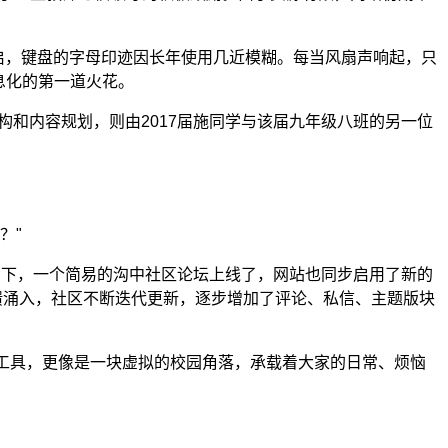
重启，键盘的字母印迹因长年使用几近模糊。每当风扇声响起，只
息化的第一道火花。
构和内容规划，则由2017届施同学与该届九年级八班的另一位
？"
力下，一个简易的沟中社区论坛上线了，网站也同步启用了新的
的反馈涌入，社区不断迭代更新，逐步增加了评论、私信、主题版块
工具，更像是一块虚拟的校园角落，承载着大家的日常、烦恼