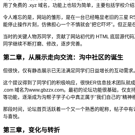
用了免费的 .xyz 域名，功能上也较为简单，主要包括学校介
令人难忘的是，网站的雏形，是在一台已经略显老旧的三星 R
能停止操作片刻，仿佛担心一个不慎就会"把它吓坏"。但正是
当时的关键人物苏同学，贡献了网站初代的 HTML 底层源
同学继续不断打磨、修改，逐步完善。
第二章，从展示走向交流：沟中社区的诞生
但很快，仅有静态展示已无法满足同学们日益增长的互动需求
这个提议得到了同学们的积极响应，很快ER信息技术团队就
.com 域名为www.gbzzx.com。最初的论坛功能很
等功能，逐渐成为沟帮子学子心中真正属于"我们自己的"精神
那段时间，论坛首页活跃着一个又一个熟悉的昵称，帖子中有
与喜悦。
第三章，变化与转折