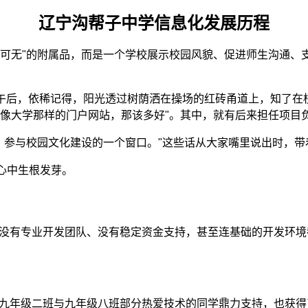
辽宁沟帮子中学信息化发展历程
有可无"的附属品，而是一个学校展示校园风貌、促进师生沟通、
夏日午后，依稀记得，阳光透过树荫洒在操场的红砖甬道上，知了在
有像大学那样的门户网站，那该多好"。其中，就有后来担任项目
达、参与校园文化建设的一个窗口。"这些话从大家嘴里说出时，
心中生根发芽。
当时没有专业开发团队、没有稳定资金支持，甚至连基础的开发环
7届九年级二班与九年级八班部分热爱技术的同学鼎力支持，也获