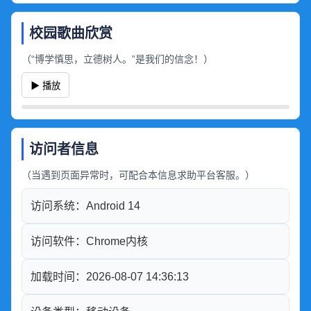
园布局进行建模与还原，涵盖教
学楼、教室区域、操场、主要功
校园歌曲欣赏
能建筑及部分公共空间结构。
（“博学慎思，立德树人。”是我们的信念！）
本资源主要用于学习交流与校园
文化展示，目前仍在持续优化与
▶ 播放
完善中。
访问者信息
（当遇到页面异常时，可配合本信息求助平台客服。）
访问系统：
Android 14
访问软件：
Chrome内核
加载时间：
2026-08-07 14:36:13